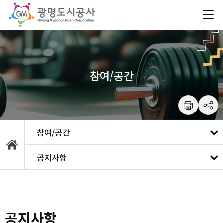
건
주메뉴 바로가기
본문 바로가기
너
뛰
기
메
뉴
참여/공간
수강예약
공지사항
참여/공간
공지사항
마이페이지
자주 묻는 질문
공지사항