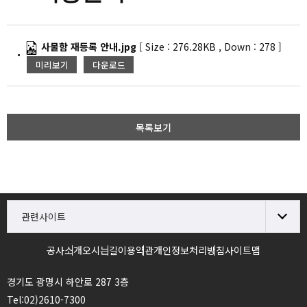
사물함 재등록 안내.jpg
[
Size :
276.28KB
,
Down :
278
]
미리보기
다운로드
목록보기
관련사이트
공사소개
오시는길
이용약관
개인정보처리방침
사이트맵
경기도 광명시 하안로 287 3층
Tel:02)2610-7300